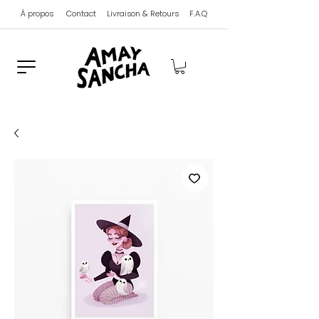
À propos
Contact
Livraison & Retours
F.A.Q