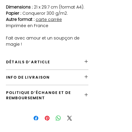
Dimensions :
21 x 29.7 cm (format A4).
Papier :
Conqueror 300 g/m2.
Autre format :
carte carrée
Imprimée en France
Fait avec amour et un soupçon de
magie !
DÉTAILS D'ARTICLE
Envoyé depuis la France
INFO DE LIVRAISON
Expédition par défaut vers la France en
"Lettre Suivie"
Emballage et packaging :
L'illustration sera
Produit de qualité, imprimé en France
POLITIQUE D'ÉCHANGE ET DE
soigneusement emballée dans une
REMBOURSEMENT
pochette transparente puis
expédiée dans une
Vous avez la possibilité d'échanger
enveloppe cartonnée rigide.
l'article tant que votre commande n'a pas
été expédiée.
Expédition :
Livraison possible partout
dans le monde. L'envoi standard vers la
Si le produit que vous avez reçu ne