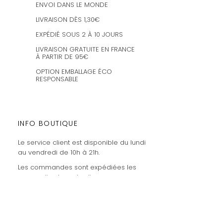
ENVOI DANS LE MONDE
LIVRAISON DÈS 1,30€
EXPÉDIÉ SOUS 2 À 10 JOURS
LIVRAISON GRATUITE EN FRANCE
À PARTIR DE 95€
OPTION EMBALLAGE ÉCO
RESPONSABLE
INFO BOUTIQUE
Le service client est disponible du lundi
au vendredi de 10h à 21h.
Les commandes sont expédiées les
mercredis et vendredis.
amaysanchashop@gmail.com
02100 SAINT-QUENTIN | FR