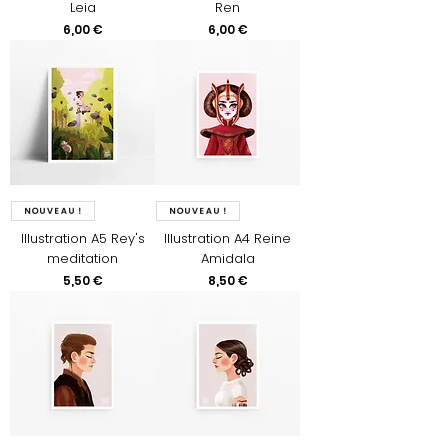
Leia
Ren
Prix
Prix
6,00 €
6,00 €
Nouveau !
Nouveau !
Illustration A5 Rey's
Illustration A4 Reine
meditation
Amidala
Prix
Prix
5,50 €
8,50 €