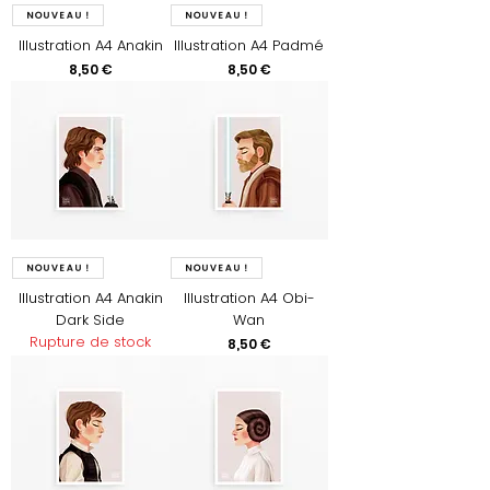
Nouveau !
Nouveau !
Illustration A4 Anakin
Illustration A4 Padmé
Prix
Prix
8,50 €
8,50 €
Nouveau !
Nouveau !
Illustration A4 Anakin
Illustration A4 Obi-
Dark Side
Wan
Rupture de stock
Prix
8,50 €