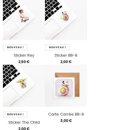
Nouveau !
Nouveau !
Sticker Rey
Sticker BB-8
Prix
Prix
2,50 €
2,00 €
Carte Carrée BB-8
Nouveau !
Prix
3,00 €
Sticker The Child
Prix
2,00 €