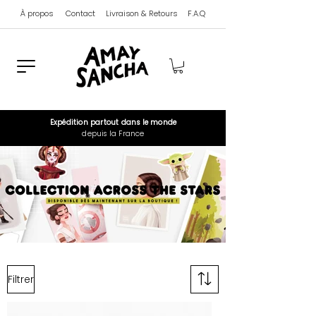
À propos
Contact
Livraison & Retours
F.A.Q
Expédition
partout dans le monde
depuis la France
Filtrer