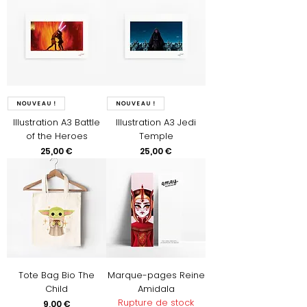
Nouveau !
Nouveau !
Illustration A3 Battle
Illustration A3 Jedi
of the Heroes
Temple
Prix
Prix
25,00 €
25,00 €
Tote Bag Bio The
Marque-pages Reine
Child
Amidala
Rupture de stock
Prix
9,00 €