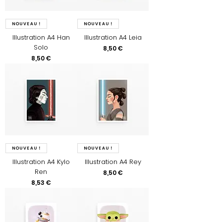
Nouveau !
Nouveau !
Illustration A4 Han
Illustration A4 Leia
Solo
Prix
8,50 €
Prix
8,50 €
Nouveau !
Nouveau !
Illustration A4 Kylo
Illustration A4 Rey
Ren
Prix
8,50 €
Prix
8,53 €