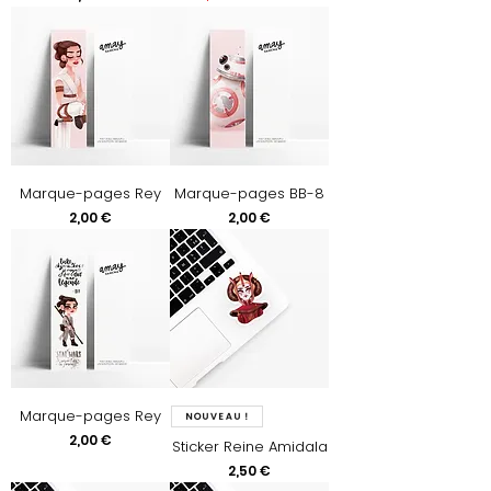
Marque-pages Rey
Marque-pages BB-8
Prix
Prix
2,00 €
2,00 €
Marque-pages Rey
Nouveau !
Prix
2,00 €
Sticker Reine Amidala
Prix
2,50 €