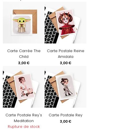
Carte Carrée The
Carte Postale Reine
Child
Amidala
Prix
Prix
3,00 €
3,00 €
Carte Postale Rey's
Carte Postale Rey
Meditation
Prix
3,00 €
Rupture de stock