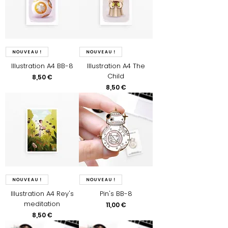
Nouveau !
Nouveau !
Illustration A4 BB-8
Illustration A4 The
Child
Prix
8,50 €
Prix
8,50 €
Nouveau !
Nouveau !
Illustration A4 Rey's
Pin's BB-8
meditation
Prix
11,00 €
Prix
8,50 €