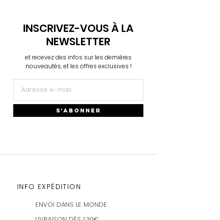
la préparation de votre commande, un
automatiquement en courrier
nouvel article vous sera renvoyé.
Prioritair Suivi.
INSCRIVEZ-VOUS À LA
Je n'accepte pas les remboursements si
Plus d'infos
→
NEWSLETTER
la commande a déjà été expédiée.
et recevez des infos sur les dernières
Plus d'infos
→
nouveautés, et les offres exclusives !
S'ABONNER
INFO EXPÉDITION
ENVOI DANS LE MONDE
LIVRAISON DÈS 1,30€