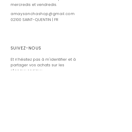
mercredis et vendredis.
amaysanchashop@gmail.com
02100 SAINT-QUENTIN | FR
SUIVEZ-NOUS
Et n’hésitez pas à m'identifier et à
partager vos achats sur les
réseaux sociaux
INSCRIPTION
Devenez membre & obtenez -10%
Lire la suite
>