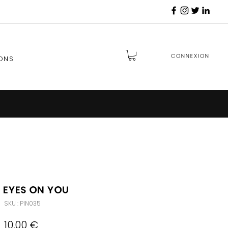
Connexion
ONS
s Eyes on You
SKU : PIN035
Prix
10,00 €