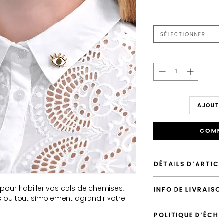
Sélectionner
AJOUT
Comm
DÉTAILS D'ARTIC
Envoyé depuis la Fr
t pour habiller vos cols de chemises,
INFO DE LIVRAIS
Expédition par défaut
s ou tout simplement agrandir votre
Option emballage É
L'envoi standard vers 
Option emballage C
POLITIQUE D'ÉCH
vous pouvez le surcla
Possibilité de laiss