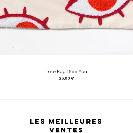
Tote Bag I See You
Prix
25,00 €
les meilleures
ventes