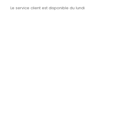
Le service client est disponible du lundi
au vendredi de 10h à 21h.
Les commandes sont expédiées les
mercredis et vendredis.
amaysanchashop@gmail.com
02100 SAINT-QUENTIN | FR
SUIVEZ-NOUS
Et n’hésitez pas à m'identifier et à
partager vos achats sur les
réseaux sociaux
INSCRIPTION