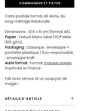
Commander et payer
Carte postale format A6
Remy
, du
long-métrage Ratatouille.
Dimensions : 10.5 x 15 cm (format A6).
Papier :
Texturé blanc label FSC® Mixte
300 g/m2.
Packaging :
Classique : enveloppe +
pochette plastique / Eco-responsable
: enveloppe kraft.
Autre format :
Format
marque-pages
Imprimée en France
Fait avec amour et un soupçon de
magie !
DÉTAILS D'ARTICLE
Envoyé depuis la France