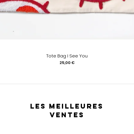
Tote Bag I See You
Prix
25,00 €
les meilleures
ventes