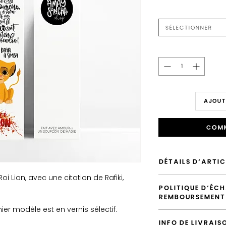
Sélectionner
AJOUT
Comm
DÉTAILS D'ARTIC
i Lion, avec une citation de Rafiki,
Envoyé depuis la Fr
POLITIQUE D'ÉCH
Envoi par défaut vers
REMBOURSEMENT
Possiblité d'emballer
Possibilité de laiss
ier modèle est en vernis sélectif.
Vous avez la possibi
d'accompagnemen
INFO DE LIVRAIS
votre commande n'a