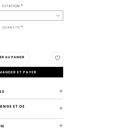
promotionnel
Citation
*
Quantité
*
ER AU PANIER
ander et payer
LE
ance
ANGE ET DE
 la France en "Lettre Suivie"
 cet article
er un message
lité d'échanger l'article tant que
t
ON
 pas été expédiée.