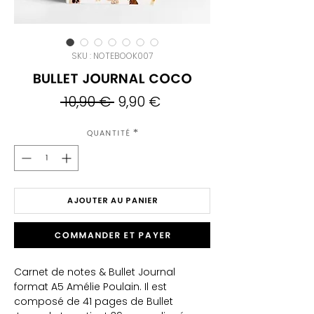
SKU : NOTEBOOK007
Bullet Journal Coco
Prix
Prix
 10,90 € 
9,90 €
original
promotionnel
Quantité
*
AJOUTER AU PANIER
Commander et payer
Carnet de notes & Bullet Journal
format A5 Amélie Poulain. Il est
composé de 41 pages de Bullet