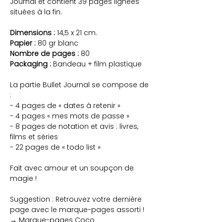
Journal et contient 39 pages lignées
situées à la fin.
Dimensions :
14,5 x 21 cm.
Papier :
80 gr blanc
Nombre de pages :
80
Packaging :
Bandeau + film plastique
La partie Bullet Journal se compose de
:
- 4 pages de « dates à retenir »
- 4 pages « mes mots de passe »
- 8 pages de notation et avis : livres,
films et séries
- 22 pages de « todo list »
Fait avec amour et un soupçon de
magie !
Suggestion : Retrouvez votre dernière
page avec le marque-pages assorti !
→
Marque-pages Coco