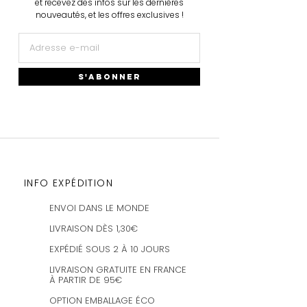
et recevez des infos sur les dernières
Plus d'infos
→
nouveautés, et les offres exclusives !
S'ABONNER
INFO EXPÉDITION
ENVOI DANS LE MONDE
LIVRAISON DÈS 1,30€
EXPÉDIÉ SOUS 2 À 10 JOURS
LIVRAISON GRATUITE EN FRANCE
À PARTIR DE 95€
OPTION EMBALLAGE ÉCO