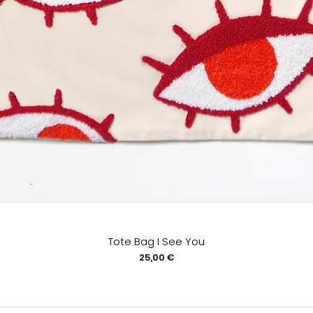
Tote Bag I See You
Prix
25,00 €