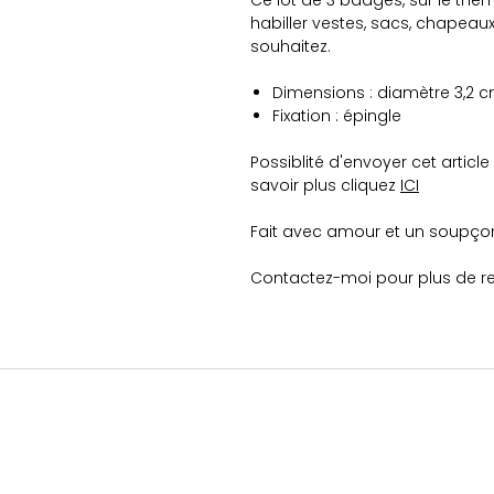
Ce lot de 3 badges, sur le thèm
habiller vestes, sacs, chapeau
souhaitez.
Dimensions : diamètre 3,2 
Fixation : épingle
Possiblité d'envoyer cet artic
savoir plus cliquez
ICI
Fait avec amour et un soupço
Contactez-moi pour plus de r