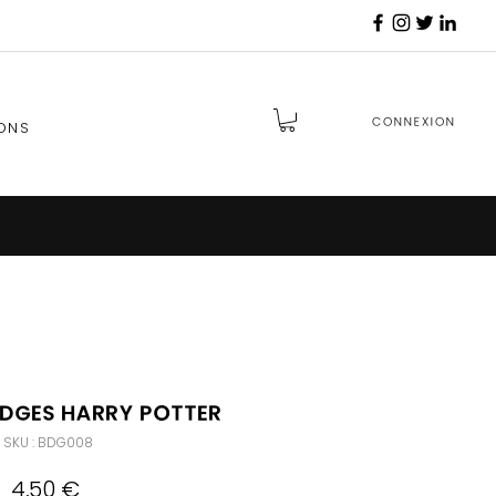
Connexion
ONS
adges Harry Potter
SKU : BDG008
Prix
4,50 €