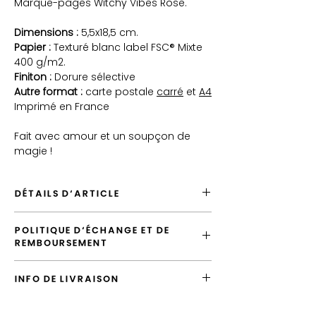
Marque-pages
Witchy Vibes
Rose
.
Dimensions :
5,5x18,5 cm.
Papier :
Texturé blanc label FSC® Mixte
400 g/m2.
Finiton :
Dorure sélective
Autre format :
carte postale
carré
et
A4
Imprimé en France
Fait avec amour et un soupçon de
magie !
DÉTAILS D'ARTICLE
Envoyé depuis France
POLITIQUE D'ÉCHANGE ET DE
Expédition par défaut vers la France
REMBOURSEMENT
en "Lettre Suivie"
Possiblité d'emballer cet article
Vous avez la possibilité d'échanger
Possibilité de laisser un message
INFO DE LIVRAISON
l'article tant que votre commande n'a pas
d'accompagnement
été expédiée.
Produit de qualité, imprimé en France
L'envoi standard vers la France est la