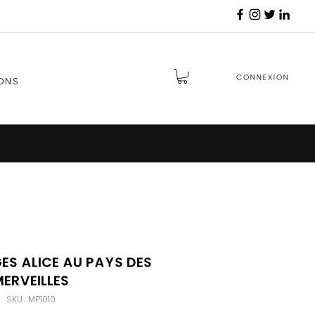
Connexion
ONS
s Alice au Pays des
erveilles
SKU : MP1010