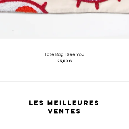
Tote Bag I See You
Prix
25,00 €
les meilleures
ventes