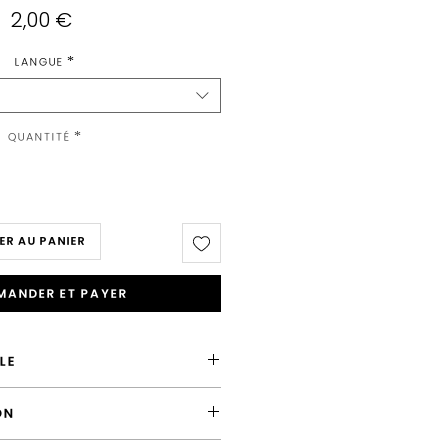
Prix
2,00 €
Langue
*
Quantité
*
ER AU PANIER
ander et payer
LE
ce
ON
 la France en "Lettre Suivie"
 cet article