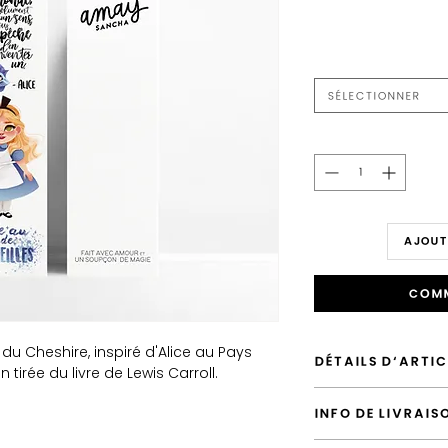
Sélectionner
AJOUT
Comm
du Cheshire, inspiré d'Alice au Pays
DÉTAILS D'ARTIC
 tirée du livre de Lewis Carroll.
Envoyé depuis Fran
INFO DE LIVRAIS
Envoi par défaut vers
Possiblité d'emballer