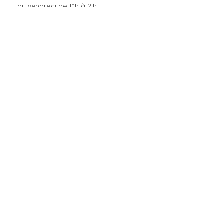
au vendredi de 10h à 21h.
Les commandes sont expédiées les
mercredis et vendredis.
amaysanchashop@gmail.com
02100 SAINT-QUENTIN | FR
SUIVEZ-NOUS
Et n’hésitez pas à m'identifier et à
partager vos achats sur les
réseaux sociaux
INSCRIPTION
Devenez membre & obtenez -10%
Lire la suite
>