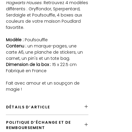
Hogwarts Houses
. Retrouvez 4 modèles
différents : Gryffondor, Sperpentard,
Serdaigle et Poufsouffle, 4 boxes aux
couleurs de votre maison Poudlard
favortite.
Modèle :
Poufsouffle
Contenu :
un marque-pages, une
carte A6, une planche de stickers, un
carnet, un pin's et un tote bag.
Dimension de la box :
15 x 22.5 cm
Fabriqué en France
Fait avec amour et un soupçon de
magie !
DÉTAILS D'ARTICLE
Envoyé depuis la France
POLITIQUE D'ÉCHANGE ET DE
Envoi par défaut en "Lettre Suivie"
REMBOURSEMENT
Contient 6 produits