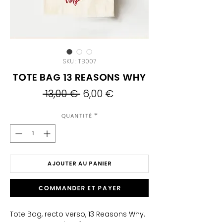
SKU : TB007
Tote bag 13 Reasons Why
Prix
Prix
 13,00 € 
6,00 €
original
promotionnel
Quantité
*
AJOUTER AU PANIER
Commander et payer
Tote Bag, recto verso, 13 Reasons Why.