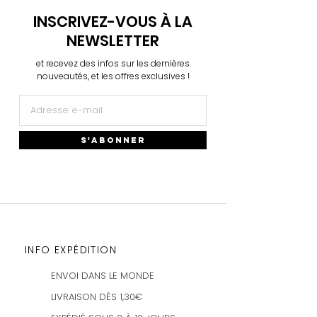
nouvel article vous sera renvoyé.
INSCRIVEZ-VOUS À LA
Je n'accepte pas les remboursements si
NEWSLETTER
la commande a déjà été expédiée.
et recevez des infos sur les dernières
Plus d'infos
→
nouveautés, et les offres exclusives !
S'ABONNER
INFO EXPÉDITION
ENVOI DANS LE MONDE
LIVRAISON DÈS 1,30€