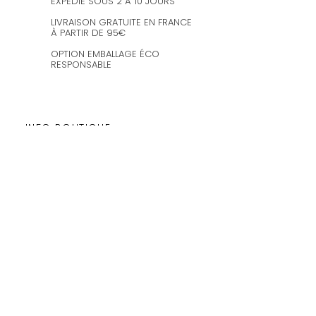
EXPÉDIÉ SOUS 2 À 10 JOURS
LIVRAISON GRATUITE EN FRANCE
À PARTIR DE 95€
OPTION EMBALLAGE ÉCO
RESPONSABLE
INFO BOUTIQUE
Le service client est disponible du lundi
au vendredi de 10h à 21h.
Les commandes sont expédiées les
mercredis et vendredis.
amaysanchashop@gmail.com
02100 SAINT-QUENTIN | FR
SUIVEZ-NOUS