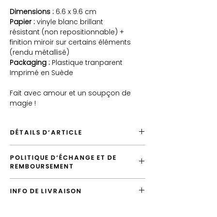
Dimensions :
6.6 x 9.6 cm
Papier :
vinyle blanc brillant
résistant (non repositionnable) +
finition miroir sur certains éléments
(rendu métallisé)
Packaging :
Plastique tranparent
Imprimé en Suède
Fait avec amour et un soupçon de
magie !
DÉTAILS D'ARTICLE
POLITIQUE D'ÉCHANGE ET DE
Envoyé depuis la France
REMBOURSEMENT
Expédition par défaut en "Lettre Suivie"
Produit de qualité, fabriqué en Europe
Vous avez la possibilité d'échanger
INFO DE LIVRAISON
l'article tant que votre commande n'a pas
été expédiée.
L'envoi standard vers la France est la