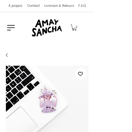
À propos
Contact
Livraison & Retours
F.A.Q