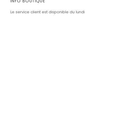
INFO BOUTIQUE
Le service client est disponible du lundi
au vendredi de 10h à 21h.
Les commandes sont expédiées les
mercredis et vendredis.
amaysanchashop@gmail.com
02100 SAINT-QUENTIN | FR
SUIVEZ-NOUS
Et n’hésitez pas à m'identifier et à
partager vos achats sur les
réseaux sociaux
INSCRIPTION