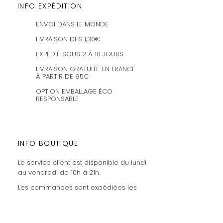
INFO EXPÉDITION
ENVOI DANS LE MONDE
LIVRAISON DÈS 1,30€
EXPÉDIÉ SOUS 2 À 10 JOURS
LIVRAISON GRATUITE EN FRANCE
À PARTIR DE 95€
OPTION EMBALLAGE ÉCO
RESPONSABLE
INFO BOUTIQUE
Le service client est disponible du lundi
au vendredi de 10h à 21h.
Les commandes sont expédiées les
mercredis et vendredis.
amaysanchashop@gmail.com
02100 SAINT-QUENTIN | FR