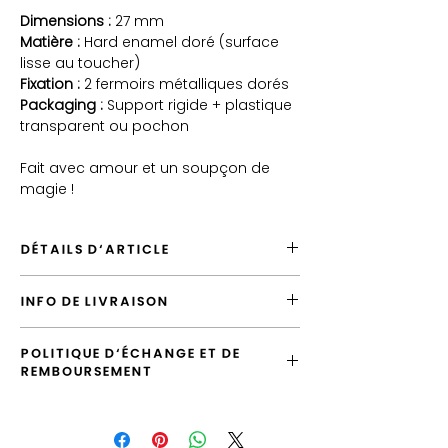
Dimensions :
27 mm
Matière :
Hard enamel doré (surface
lisse au toucher)
Fixation :
2 fermoirs métalliques dorés
Packaging :
Support rigide + plastique
transparent ou pochon
Fait avec amour et un soupçon de
magie !
DÉTAILS D'ARTICLE
Envoyé depuis la France
INFO DE LIVRAISON
Expédition par défaut en "Lettre Suivie"
Option emballage Éco Responsable
L'envoi standard vers la France est la
disponible
POLITIQUE D'ÉCHANGE ET DE
"Lettre Suivie", vous pouvez le surclasser
Option emballage Cadeau disponible
REMBOURSEMENT
en envoi "Prioritaire".
Possibilité de laisser un message
d'accompagnement
Vous avez la possibilité d'échanger
Les pin's sont livrés sur des petites
l'article tant que votre commande n'a pas
plaquettes cartonnées puis emballées
été expédiée.