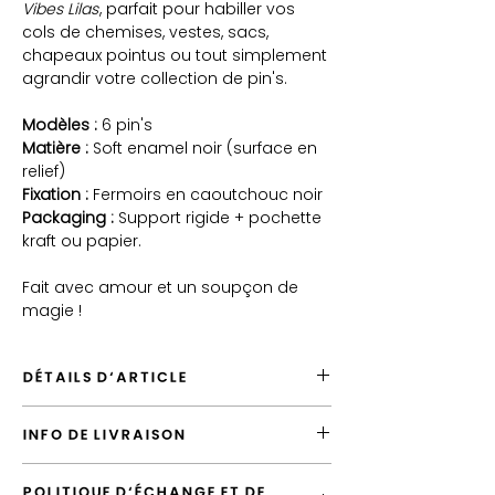
Vibes Lilas
, parfait pour habiller vos
cols de chemises, vestes, sacs,
chapeaux pointus ou tout simplement
agrandir votre collection de pin's.
Modèles :
6 pin's
Matière :
Soft enamel noir (surface en
relief)
Fixation :
Fermoirs en caoutchouc noir
Packaging :
Support rigide + pochette
kraft ou papier.
Fait avec amour et un soupçon de
magie !
DÉTAILS D'ARTICLE
Envoyé depuis la France
INFO DE LIVRAISON
Expédition par défaut en "Lettre Suivie"
Produits vendus en lot, vous économisez
L'envoi standard vers la France est la
6€
POLITIQUE D'ÉCHANGE ET DE
"Lettre Suivie", vous pouvez le surclasser