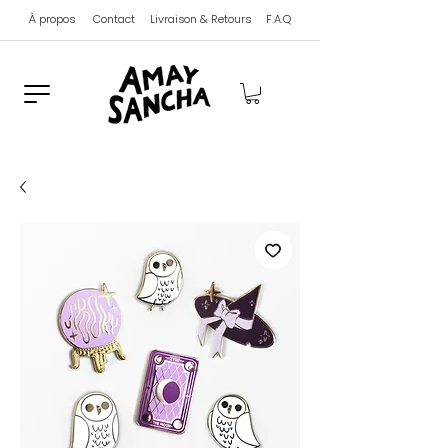
À propos
Contact
Livraison & Retours
F.A.Q