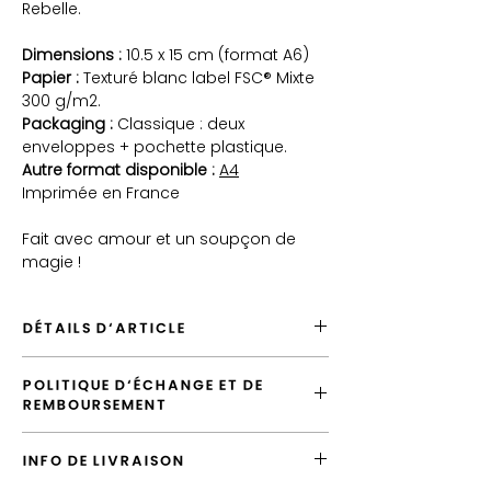
Rebelle
.
Dimensions :
10.5 x 15 cm (format A6)
Papier :
Texturé blanc label FSC® Mixte
300 g/m2.
Packaging :
Classique : deux
enveloppes + pochette plastique.
Autre format disponible :
A4
Imprimée en France
Fait avec amour et un soupçon de
magie !
DÉTAILS D'ARTICLE
Envoyé depuis France
POLITIQUE D'ÉCHANGE ET DE
Envoi par défaut vers la France en "Lettre
REMBOURSEMENT
Suivie"
Possiblité d'emballer cet article
Vous avez la possibilité d'échanger
Possibilité de laisser un message
INFO DE LIVRAISON
l'article tant que votre commande n'a pas
d'accompagnement
été expédiée.