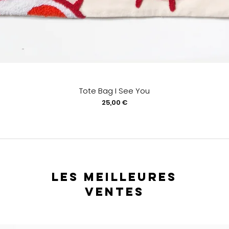
Tote Bag I See You
Prix
25,00 €
les meilleures
ventes