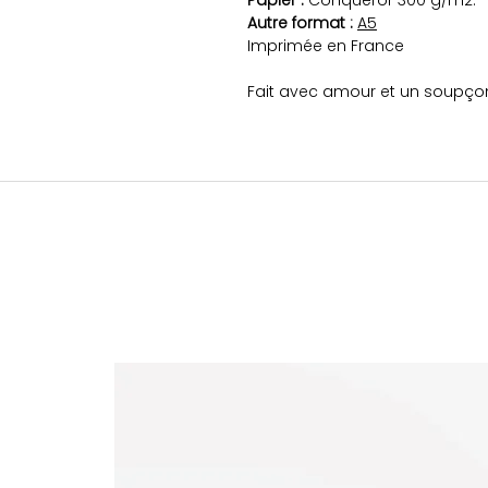
Papier :
Conqueror 300 g/m2.
Autre format :
A5
Imprimée en France
Fait avec amour et un soupço