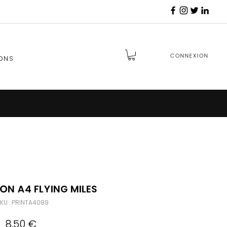
Connexion
ONS
ion A4 Flying Miles
KU : PRINTA4089
Prix
8,50 €