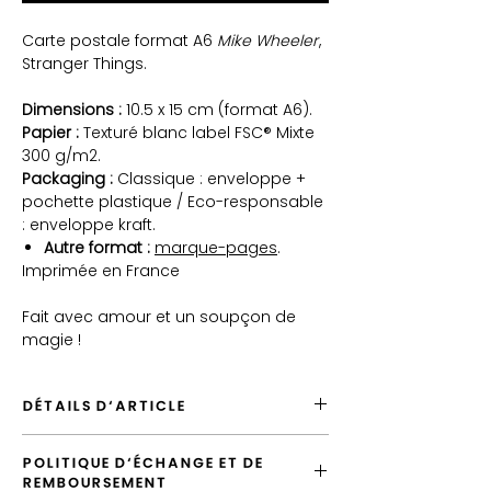
Carte postale format A6
Mike Wheeler
,
Stranger Things.
Dimensions :
10.5 x 15 cm (format A6).
Papier :
Texturé blanc label FSC® Mixte
300 g/m2.
Packaging :
Classique : enveloppe +
pochette plastique / Eco-responsable
: enveloppe kraft.
Autre format :
marque-pages
.
Imprimée en France
Fait avec amour et un soupçon de
magie !
DÉTAILS D'ARTICLE
Envoyé depuis la France
POLITIQUE D'ÉCHANGE ET DE
Envoi par défaut en "Lettre Suivie"
REMBOURSEMENT
Option emballage Éco Responsable